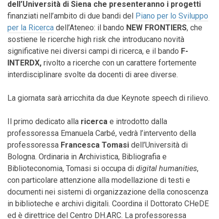
dell’Università di Siena che presenteranno i progetti
finanziati
nell’ambito di due bandi del
Piano per lo Sviluppo
per la Ricerca
dell’Ateneo
: il bando
NEW FRONTIERS
, che
sostiene le
ricerche high risk che introducano novità
significative nei diversi campi di ricerca, e il bando
F-
INTERDX,
rivolto a ricerche con un carattere fortemente
interdisciplinare svolte da docenti di aree diverse.
La giornata sarà arricchita da due Keynote speech di rilievo.
Il primo dedicato alla
ricerca
e introdotto dalla
professoressa Emanuela Carbé, vedrà l’intervento della
professoressa
Francesca Tomasi
dell’Università di
Bologna
. O
rdinaria in Archivistica, Bibliografia e
Biblioteconomia, Tomasi si occupa di
digital humanities
,
con particolare attenzione alla modellazione di testi e
documenti nei sistemi di organizzazione della conoscenza
in biblioteche e archivi digitali
.
Coordina il Dottorato CHeDE
ed è direttrice del Centro DH.ARC
. La professoressa